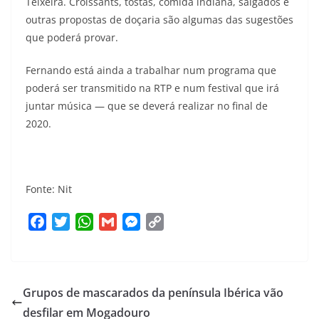
Teixeira. Croissants, tostas, comida indiana, salgados e
outras propostas de doçaria são algumas das sugestões
que poderá provar.
Fernando está ainda a trabalhar num programa que
poderá ser transmitido na RTP e num festival que irá
juntar música — que se deverá realizar no final de
2020.
Fonte: Nit
F
T
W
G
M
C
a
w
h
m
e
o
c
i
a
a
s
p
e
t
t
i
s
y
Grupos de mascarados da península Ibérica vão
b
t
s
l
e
L
o
e
A
n
i
desfilar em Mogadouro