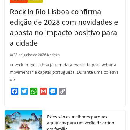
Rock in Rio Lisboa confirma
edição de 2028 com novidades e
aposta no impacto positivo para
a cidade
28 de junho de 2026
admin
O Rock in Rio Lisboa já tem data marcada para voltar a
movimentar a capital portuguesa. Durante uma coletiva
de
F
T
W
G
M
C
a
w
h
m
e
o
c
i
a
a
s
p
e
t
t
i
s
y
Estes são os melhores parques
b
t
s
l
e
L
aquáticos para um verão divertido
o
e
A
n
i
em família