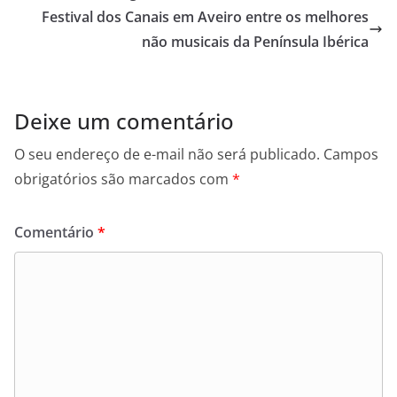
o
r
p
g
n
Festival dos Canais em Aveiro entre os melhores
k
p
e
k
não musicais da Península Ibérica
r
Deixe um comentário
O seu endereço de e-mail não será publicado.
Campos
obrigatórios são marcados com
*
Comentário
*