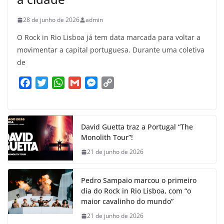
28 de junho de 2026
admin
O Rock in Rio Lisboa já tem data marcada para voltar a
movimentar a capital portuguesa. Durante uma coletiva
de
F
T
W
G
M
C
a
w
h
m
e
o
c
i
a
a
s
p
e
t
t
i
s
y
David Guetta traz a Portugal “The
b
t
s
l
e
L
Monolith Tour”!
o
e
A
n
i
21 de junho de 2026
o
r
p
g
n
k
p
e
k
Pedro Sampaio marcou o primeiro
r
dia do Rock in Rio Lisboa, com “o
maior cavalinho do mundo”
21 de junho de 2026