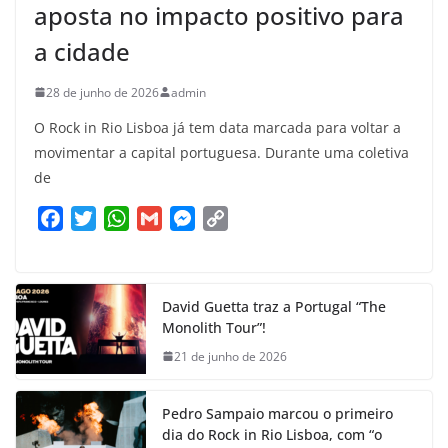
aposta no impacto positivo para
a cidade
28 de junho de 2026
admin
O Rock in Rio Lisboa já tem data marcada para voltar a
movimentar a capital portuguesa. Durante uma coletiva
de
F
T
W
G
M
C
a
w
h
m
e
o
c
i
a
a
s
p
e
t
t
i
s
y
David Guetta traz a Portugal “The
b
t
s
l
e
L
Monolith Tour”!
o
e
A
n
i
21 de junho de 2026
o
r
p
g
n
k
p
e
k
Pedro Sampaio marcou o primeiro
r
dia do Rock in Rio Lisboa, com “o