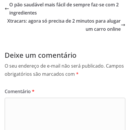
O pão saudável mais fácil de sempre faz-se com 2
b
t
s
l
e
L
o
e
A
n
i
ingredientes
o
r
p
g
n
Xtracars: agora só precisa de 2 minutos para alugar
k
p
e
k
um carro online
r
Deixe um comentário
O seu endereço de e-mail não será publicado.
Campos
obrigatórios são marcados com
*
Comentário
*