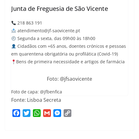
Junta de Freguesia de São Vicente
218 863 191
atendimento@jf-saovicente.
pt
Segunda a sexta, das 09h00 às 18h00
Cidadãos com +65 anos, doentes crónicos e pessoas
em quarentena obrigatória ou profilática (Covid-19)
Bens de primeira necessidade e artigos de farmácia
Foto: @jfsaovicente
Foto de capa: @jfbenfica
Fonte: Lisboa Secreta
F
T
W
G
M
C
a
w
h
m
e
o
c
i
a
a
s
p
e
t
t
i
s
y