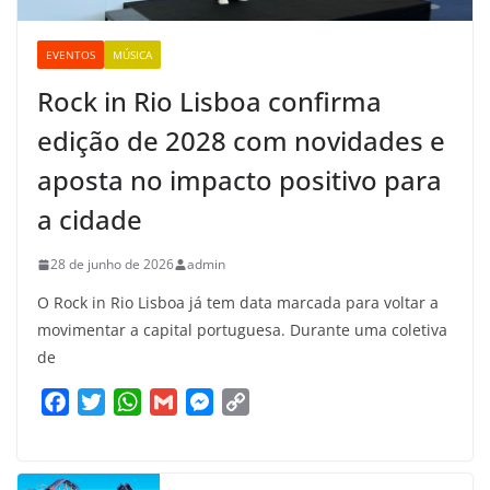
EVENTOS
MÚSICA
Rock in Rio Lisboa confirma
edição de 2028 com novidades e
aposta no impacto positivo para
a cidade
28 de junho de 2026
admin
O Rock in Rio Lisboa já tem data marcada para voltar a
movimentar a capital portuguesa. Durante uma coletiva
de
F
T
W
G
M
C
a
w
h
m
e
o
c
i
a
a
s
p
e
t
t
i
s
y