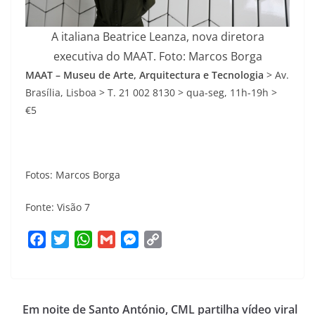
A italiana Beatrice Leanza, nova diretora
executiva do MAAT. Foto: Marcos Borga
MAAT – Museu de Arte, Arquitectura e Tecnologia
> Av.
Brasília, Lisboa > T. 21 002 8130 > qua-seg, 11h-19h >
€5
Fotos: Marcos Borga
Fonte: Visão 7
F
T
W
G
M
C
a
w
h
m
e
o
c
i
a
a
s
p
e
t
t
i
s
y
Em noite de Santo António, CML partilha vídeo viral
b
t
s
l
e
L