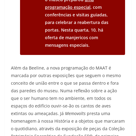
programação especial
, com
conferências e visitas guiadas,
para celebrar a reabertura das
portas. Nesta quarta, 10, há
oferta de manjericos com
mensagens especiais.
Além da Beeline, a nova programação do MAAT é
marcada por outras exposições que seguem o mesmo
conceito de união entre o que se passa dentro e fora
das paredes do museu. Numa reflexão sobre a ação
que o ser humano tem no ambiente, em todos os
espaços do edifício ouvir-se-ão os cantos de aves
extintas ou ameaçadas. Já
Memovolts
presta uma
homenagem à nossa História e a objetos que marcaram
o quotidiano, através da exposição de peças da Coleção