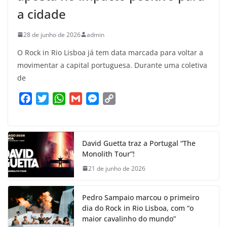
a cidade
28 de junho de 2026
admin
O Rock in Rio Lisboa já tem data marcada para voltar a
movimentar a capital portuguesa. Durante uma coletiva
de
F
T
W
G
M
C
a
w
h
m
e
o
c
i
a
a
s
p
e
t
t
i
s
y
David Guetta traz a Portugal “The
b
t
s
l
e
L
Monolith Tour”!
o
e
A
n
i
21 de junho de 2026
o
r
p
g
n
k
p
e
k
Pedro Sampaio marcou o primeiro
r
dia do Rock in Rio Lisboa, com “o
maior cavalinho do mundo”