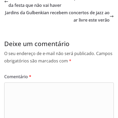
o
e
A
n
i
da festa que não vai haver
o
r
p
g
n
Jardins da Gulbenkian recebem concertos de jazz ao
k
p
e
k
ar livre este verão
r
Deixe um comentário
O seu endereço de e-mail não será publicado.
Campos
obrigatórios são marcados com
*
Comentário
*