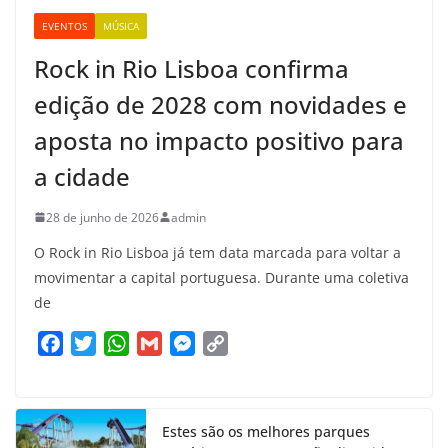
EVENTOS
MÚSICA
Rock in Rio Lisboa confirma
edição de 2028 com novidades e
aposta no impacto positivo para
a cidade
28 de junho de 2026
admin
O Rock in Rio Lisboa já tem data marcada para voltar a
movimentar a capital portuguesa. Durante uma coletiva
de
F
T
W
G
M
C
a
w
h
m
e
o
c
i
a
a
s
p
e
t
t
i
s
y
Estes são os melhores parques
b
t
s
l
e
L