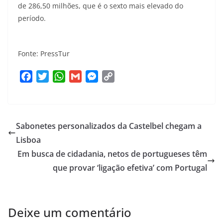
de 286,50 milhões, que é o sexto mais elevado do
período.
Fonte: PressTur
F
T
W
G
M
C
a
w
h
m
e
o
c
i
a
a
s
p
e
t
t
i
s
y
Sabonetes personalizados da Castelbel chegam a
b
t
s
l
e
L
o
e
A
n
i
Lisboa
o
r
p
g
n
Em busca de cidadania, netos de portugueses têm
k
p
e
k
que provar ‘ligação efetiva’ com Portugal
r
Deixe um comentário