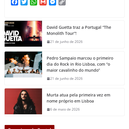
F
T
W
G
M
C
a
w
h
m
e
o
c
i
a
a
s
p
e
t
t
i
s
y
David Guetta traz a Portugal “The
b
t
s
l
e
L
Monolith Tour”!
o
e
A
n
i
21 de junho de 2026
o
r
p
g
n
k
p
e
k
Pedro Sampaio marcou o primeiro
r
dia do Rock in Rio Lisboa, com “o
maior cavalinho do mundo”
21 de junho de 2026
Murta atua pela primeira vez em
nome próprio em Lisboa
6 de maio de 2026