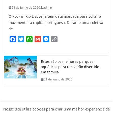
28 de junho de 2026
admin
O Rock in Rio Lisboa já tem data marcada para voltar a
movimentar a capital portuguesa. Durante uma coletiva
de
F
T
W
G
M
C
a
w
h
m
e
o
c
i
a
a
s
p
e
t
t
i
s
y
Estes são os melhores parques
b
t
s
l
e
L
aquáticos para um verão divertido
o
e
A
n
i
em família
o
r
p
g
n
21 de junho de 2026
k
p
e
k
r
Nosso site utiliza cookies para criar uma melhor experiência de