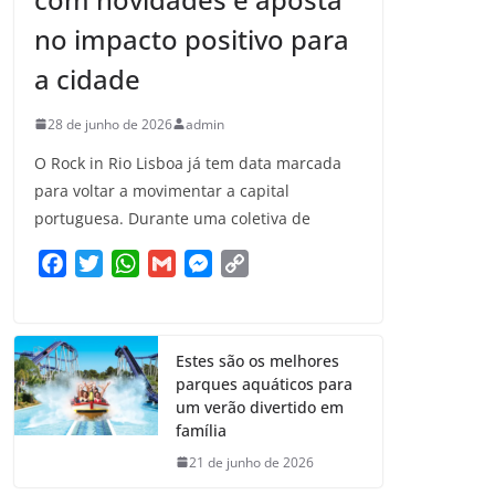
no impacto positivo para
a cidade
28 de junho de 2026
admin
O Rock in Rio Lisboa já tem data marcada
para voltar a movimentar a capital
portuguesa. Durante uma coletiva de
F
T
W
G
M
C
a
w
h
m
e
o
c
i
a
a
s
p
e
t
t
i
s
y
Estes são os melhores
b
t
s
l
e
L
parques aquáticos para
o
e
A
n
i
um verão divertido em
o
r
p
g
n
família
k
p
e
k
21 de junho de 2026
r