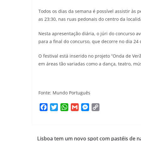
Todos os dias da semana é possível assistir às 
as 23:30, nas ruas pedonais do centro da localid
Nesta apresentação diária, o júri do concurso a
para a final do concurso, que decorre no dia 24 
O festival está inserido no projeto “Onda de V
em áreas tão variadas como a dança, teatro, mús
Fonte: Mundo Português
F
T
W
G
M
C
a
w
h
m
e
o
c
i
a
a
s
p
e
t
t
i
s
y
Lisboa tem um novo spot com pastéis de n
b
t
s
l
e
L