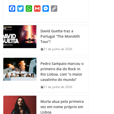
F
T
W
G
M
C
a
w
h
m
e
o
c
i
a
a
s
p
e
t
t
i
s
y
David Guetta traz a
b
t
s
l
e
L
Portugal “The Monolith
o
e
A
n
i
Tour”!
o
r
p
g
n
21 de junho de 2026
k
p
e
k
r
Pedro Sampaio marcou o
primeiro dia do Rock in
Rio Lisboa, com “o maior
cavalinho do mundo”
21 de junho de 2026
Murta atua pela primeira
vez em nome próprio em
Lisboa