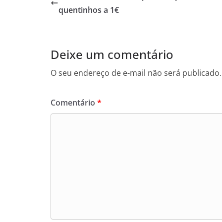
o
e
A
n
i
quentinhos a 1€
o
r
p
g
n
k
p
e
k
r
Deixe um comentário
O seu endereço de e-mail não será publicado.
Comentário
*