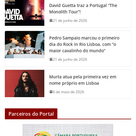
e
t
t
i
s
y
David Guetta traz a Portugal “The
b
t
s
l
e
L
Monolith Tour”!
o
e
A
n
i
21 de junho de 2026
o
r
p
g
n
k
p
e
k
Pedro Sampaio marcou o primeiro
r
dia do Rock in Rio Lisboa, com “o
maior cavalinho do mundo”
21 de junho de 2026
Murta atua pela primeira vez em
nome próprio em Lisboa
6 de maio de 2026
Parceiros do Portal