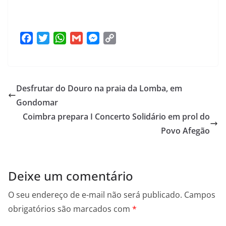
F
T
W
G
M
C
a
w
h
m
e
o
c
i
a
a
s
p
e
t
t
i
s
y
Desfrutar do Douro na praia da Lomba, em
b
t
s
l
e
L
o
e
A
n
i
Gondomar
o
r
p
g
n
Coimbra prepara I Concerto Solidário em prol do
k
p
e
k
Povo Afegão
r
Deixe um comentário
O seu endereço de e-mail não será publicado.
Campos
obrigatórios são marcados com
*