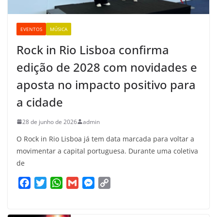
EVENTOS
MÚSICA
Rock in Rio Lisboa confirma
edição de 2028 com novidades e
aposta no impacto positivo para
a cidade
28 de junho de 2026
admin
O Rock in Rio Lisboa já tem data marcada para voltar a
movimentar a capital portuguesa. Durante uma coletiva
de
F
T
W
G
M
C
a
w
h
m
e
o
c
i
a
a
s
p