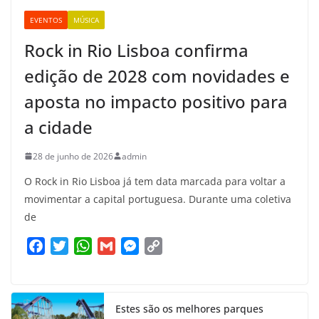
EVENTOS
MÚSICA
Rock in Rio Lisboa confirma
edição de 2028 com novidades e
aposta no impacto positivo para
a cidade
28 de junho de 2026
admin
O Rock in Rio Lisboa já tem data marcada para voltar a
movimentar a capital portuguesa. Durante uma coletiva
de
F
T
W
G
M
C
a
w
h
m
e
o
c
i
a
a
s
p
e
t
t
i
s
y
Estes são os melhores parques
b
t
s
l
e
L