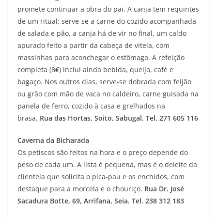
promete continuar a obra do pai. A canja tem requintes
de um ritual: serve-se a carne do cozido acompanhada
de salada e pão, a canja há de vir no final, um caldo
apurado feito a partir da cabeça de vitela, com
massinhas para aconchegar o estômago. A refeição
completa (8€) inclui ainda bebida, queijo, café e
bagaço. Nos outros dias, serve-se dobrada com feijão
ou grão com mão de vaca no caldeiro, carne guisada na
panela de ferro, cozido à casa e grelhados na
brasa.
Rua das Hortas, Soito, Sabugal. Tel. 271 605 116
Caverna da Bicharada
Os petiscos são feitos na hora e o preço depende do
peso de cada um. A lista é pequena, mas é o deleite da
clientela que solicita o pica-pau e os enchidos, com
destaque para a morcela e o chouriço.
Rua Dr. José
Sacadura Botte, 69, Arrifana, Seia. Tel. 238 312 183