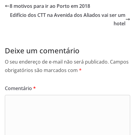
8 motivos para ir ao Porto em 2018
b
t
s
l
e
L
o
e
A
n
i
Edifício dos CTT na Avenida dos Aliados vai ser um
o
r
p
g
n
hotel
k
p
e
k
r
Deixe um comentário
O seu endereço de e-mail não será publicado.
Campos
obrigatórios são marcados com
*
Comentário
*