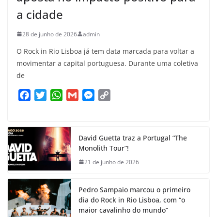
a cidade
28 de junho de 2026
admin
O Rock in Rio Lisboa já tem data marcada para voltar a
movimentar a capital portuguesa. Durante uma coletiva
de
F
T
W
G
M
C
a
w
h
m
e
o
c
i
a
a
s
p
e
t
t
i
s
y
David Guetta traz a Portugal “The
b
t
s
l
e
L
Monolith Tour”!
o
e
A
n
i
21 de junho de 2026
o
r
p
g
n
k
p
e
k
Pedro Sampaio marcou o primeiro
r
dia do Rock in Rio Lisboa, com “o
maior cavalinho do mundo”