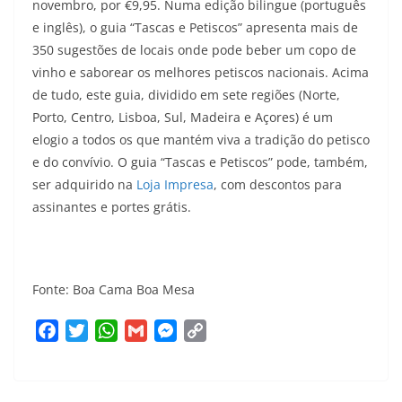
novembro, por €9,95. Numa edição bilingue (português
e inglês), o guia “Tascas e Petiscos” apresenta mais de
350 sugestões de locais onde pode beber um copo de
vinho e saborear os melhores petiscos nacionais. Acima
de tudo, este guia, dividido em sete regiões (Norte,
Porto, Centro, Lisboa, Sul, Madeira e Açores) é um
elogio a todos os que mantém viva a tradição do petisco
e do convívio. O guia “Tascas e Petiscos” pode, também,
ser adquirido na
Loja Impresa
, com descontos para
assinantes e portes grátis.
Fonte: Boa Cama Boa Mesa
F
T
W
G
M
C
a
w
h
m
e
o
c
i
a
a
s
p
e
t
t
i
s
y