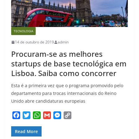
TECNOLOGIA
14 de outubro de 2019
admin
Procuram-se as melhores
startups de base tecnológica em
Lisboa. Saiba como concorrer
Esta é a primeira vez que o programa promovido pelo
departamento para trocas internacionais do Reino
Unido abre candidaturas europeias
F
T
W
G
M
C
a
w
h
m
e
o
c
i
a
a
s
p
Read More
e
t
t
i
s
y