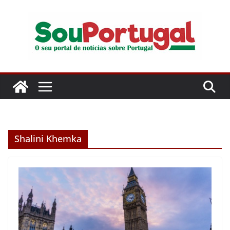
Pular
para
o
conteúdo
Shalini Khemka