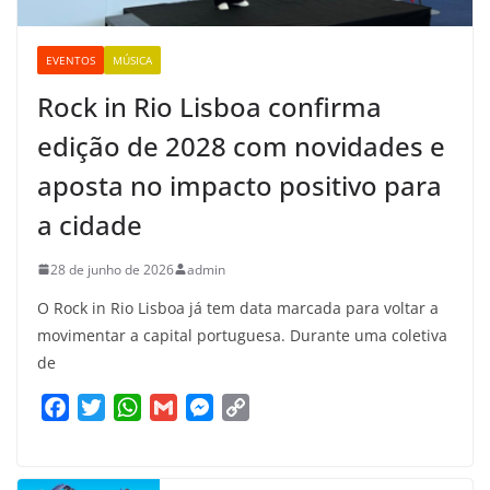
EVENTOS
MÚSICA
Rock in Rio Lisboa confirma
edição de 2028 com novidades e
aposta no impacto positivo para
a cidade
28 de junho de 2026
admin
O Rock in Rio Lisboa já tem data marcada para voltar a
movimentar a capital portuguesa. Durante uma coletiva
de
F
T
W
G
M
C
a
w
h
m
e
o
c
i
a
a
s
p
e
t
t
i
s
y