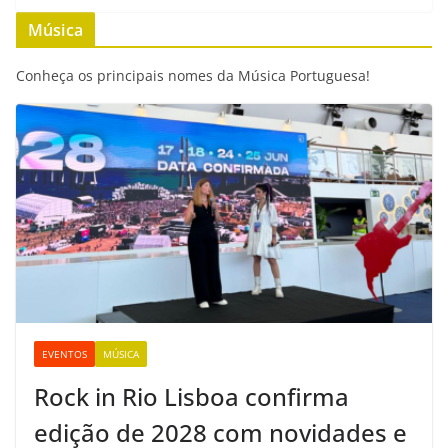
b
t
s
l
e
L
Música
o
e
A
n
i
o
r
p
g
n
Conheça os principais nomes da Música Portuguesa!
k
p
e
k
r
EVENTOS
MÚSICA
Rock in Rio Lisboa confirma
edição de 2028 com novidades e