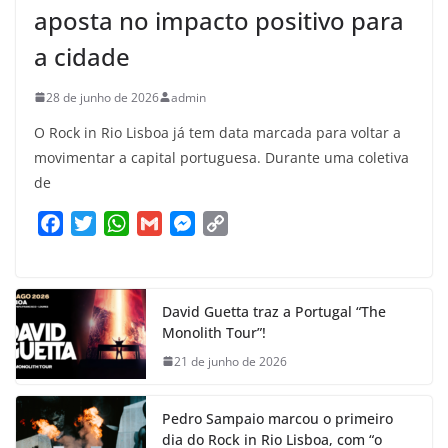
aposta no impacto positivo para
a cidade
28 de junho de 2026
admin
O Rock in Rio Lisboa já tem data marcada para voltar a
movimentar a capital portuguesa. Durante uma coletiva
de
F
T
W
G
M
C
a
w
h
m
e
o
c
i
a
a
s
p
e
t
t
i
s
y
David Guetta traz a Portugal “The
b
t
s
l
e
L
Monolith Tour”!
o
e
A
n
i
21 de junho de 2026
o
r
p
g
n
k
p
e
k
Pedro Sampaio marcou o primeiro
r
dia do Rock in Rio Lisboa, com “o