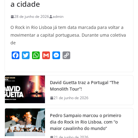
a cidade
28 de junho de 2026
admin
O Rock in Rio Lisboa já tem data marcada para voltar a
movimentar a capital portuguesa. Durante uma coletiva
de
F
T
W
G
M
C
a
w
h
m
e
o
c
i
a
a
s
p
e
t
t
i
s
y
David Guetta traz a Portugal “The
b
t
s
l
e
L
Monolith Tour”!
o
e
A
n
i
21 de junho de 2026
o
r
p
g
n
k
p
e
k
Pedro Sampaio marcou o primeiro
r
dia do Rock in Rio Lisboa, com “o
maior cavalinho do mundo”
21 de junho de 2026