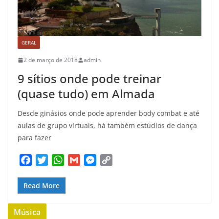
GERAL
2 de março de 2018
admin
9 sítios onde pode treinar
(quase tudo) em Almada
Desde ginásios onde pode aprender body combat e até
aulas de grupo virtuais, há também estúdios de dança
para fazer
F
T
W
G
M
C
a
w
h
m
e
o
c
i
a
a
s
p
Read More
e
t
t
i
s
y
b
t
s
l
e
L
Música