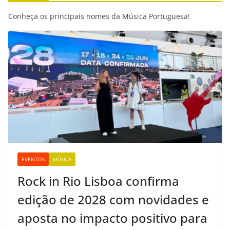
o
e
A
n
i
o
r
p
g
n
Conheça os principais nomes da Música Portuguesa!
k
p
e
k
r
EVENTOS
MÚSICA
Rock in Rio Lisboa confirma
edição de 2028 com novidades e
aposta no impacto positivo para