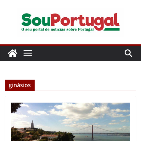
Pular
para
o
conteúdo
ginásios