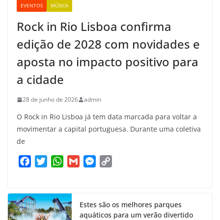
EVENTOS
MÚSICA
Rock in Rio Lisboa confirma
edição de 2028 com novidades e
aposta no impacto positivo para
a cidade
28 de junho de 2026
admin
O Rock in Rio Lisboa já tem data marcada para voltar a
movimentar a capital portuguesa. Durante uma coletiva
de
F
T
W
G
M
C
a
w
h
m
e
o
c
i
a
a
s
p
e
t
t
i
s
y
Estes são os melhores parques
b
t
s
l
e
L
aquáticos para um verão divertido