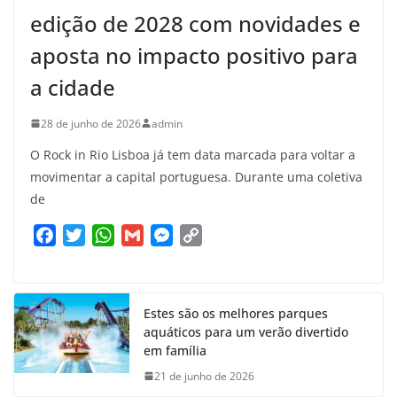
edição de 2028 com novidades e
aposta no impacto positivo para
a cidade
28 de junho de 2026
admin
O Rock in Rio Lisboa já tem data marcada para voltar a
movimentar a capital portuguesa. Durante uma coletiva
de
F
T
W
G
M
C
a
w
h
m
e
o
c
i
a
a
s
p
e
t
t
i
s
y
Estes são os melhores parques
b
t
s
l
e
L
aquáticos para um verão divertido
o
e
A
n
i
em família
o
r
p
g
n
21 de junho de 2026
k
p
e
k