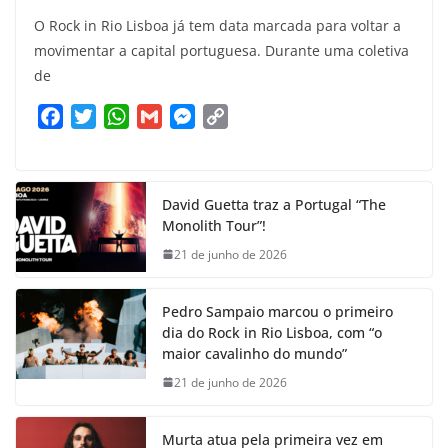
O Rock in Rio Lisboa já tem data marcada para voltar a
movimentar a capital portuguesa. Durante uma coletiva
de
F
T
W
G
M
C
a
w
h
m
e
o
c
i
a
a
s
p
e
t
t
i
s
y
David Guetta traz a Portugal “The
b
t
s
l
e
L
Monolith Tour”!
o
e
A
n
i
21 de junho de 2026
o
r
p
g
n
k
p
e
k
Pedro Sampaio marcou o primeiro
r
dia do Rock in Rio Lisboa, com “o
maior cavalinho do mundo”
21 de junho de 2026
Murta atua pela primeira vez em