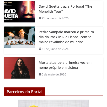
e
t
t
i
s
y
David Guetta traz a Portugal “The
b
t
s
l
e
L
Monolith Tour”!
o
e
A
n
i
21 de junho de 2026
o
r
p
g
n
k
p
e
k
Pedro Sampaio marcou o primeiro
r
dia do Rock in Rio Lisboa, com “o
maior cavalinho do mundo”
21 de junho de 2026
Murta atua pela primeira vez em
nome próprio em Lisboa
6 de maio de 2026
Parceiros do Portal