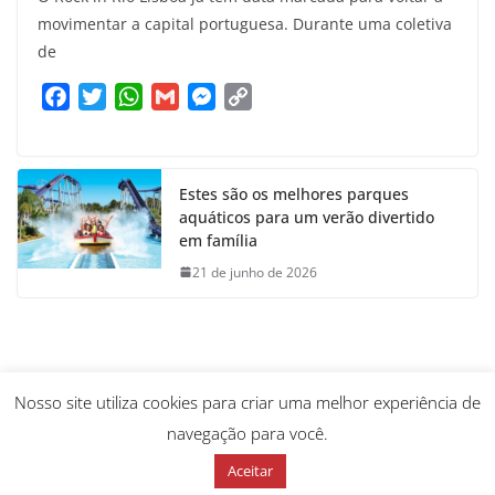
movimentar a capital portuguesa. Durante uma coletiva
de
F
T
W
G
M
C
a
w
h
m
e
o
c
i
a
a
s
p
e
t
t
i
s
y
Estes são os melhores parques
b
t
s
l
e
L
aquáticos para um verão divertido
o
e
A
n
i
em família
o
r
p
g
n
21 de junho de 2026
k
p
e
k
r
Nosso site utiliza cookies para criar uma melhor experiência de
navegação para você.
Aceitar