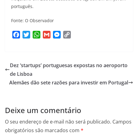
português.
Fonte: O Observador
F
T
W
G
M
C
a
w
h
m
e
o
c
i
a
a
s
p
e
t
t
i
s
y
Dez ‘startups’ portuguesas expostas no aeroporto
b
t
s
l
e
L
o
e
A
n
i
de Lisboa
o
r
p
g
n
Alemães dão sete razões para investir em Portugal
k
p
e
k
r
Deixe um comentário
O seu endereço de e-mail não será publicado.
Campos
obrigatórios são marcados com
*