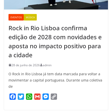
EVENTOS
MÚSICA
Rock in Rio Lisboa confirma
edição de 2028 com novidades e
aposta no impacto positivo para
a cidade
28 de junho de 2026
admin
O Rock in Rio Lisboa já tem data marcada para voltar a
movimentar a capital portuguesa. Durante uma coletiva
de
F
T
W
G
M
C
a
w
h
m
e
o
c
i
a
a
s
p