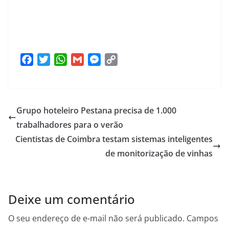
F
T
W
G
M
C
a
w
h
m
e
o
c
i
a
a
s
p
e
t
t
i
s
y
Grupo hoteleiro Pestana precisa de 1.000
b
t
s
l
e
L
o
e
A
n
i
trabalhadores para o verão
o
r
p
g
n
Cientistas de Coimbra testam sistemas inteligentes
k
p
e
k
de monitorização de vinhas
r
Deixe um comentário
O seu endereço de e-mail não será publicado.
Campos