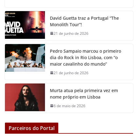
c
i
a
a
s
p
e
t
t
i
s
y
David Guetta traz a Portugal “The
b
t
s
l
e
L
Monolith Tour”!
o
e
A
n
i
21 de junho de 2026
o
r
p
g
n
k
p
e
k
Pedro Sampaio marcou o primeiro
r
dia do Rock in Rio Lisboa, com “o
maior cavalinho do mundo”
21 de junho de 2026
Murta atua pela primeira vez em
nome próprio em Lisboa
6 de maio de 2026
Parceiros do Portal