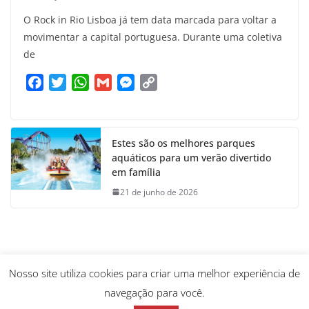
O Rock in Rio Lisboa já tem data marcada para voltar a
movimentar a capital portuguesa. Durante uma coletiva
de
F
T
W
G
M
C
a
w
h
m
e
o
c
i
a
a
s
p
e
t
t
i
s
y
Estes são os melhores parques
b
t
s
l
e
L
aquáticos para um verão divertido
o
e
A
n
i
em família
o
r
p
g
n
21 de junho de 2026
k
p
e
k
r
Nosso site utiliza cookies para criar uma melhor experiência de
navegação para você.