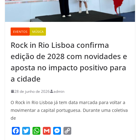
EVENTOS
MÚSICA
Rock in Rio Lisboa confirma
edição de 2028 com novidades e
aposta no impacto positivo para
a cidade
28 de junho de 2026
admin
O Rock in Rio Lisboa já tem data marcada para voltar a
movimentar a capital portuguesa. Durante uma coletiva
de
F
T
W
G
M
C
a
w
h
m
e
o