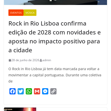
EVENTOS
MÚSICA
Rock in Rio Lisboa confirma
edição de 2028 com novidades e
aposta no impacto positivo para
a cidade
28 de junho de 2026
admin
O Rock in Rio Lisboa já tem data marcada para voltar a
movimentar a capital portuguesa. Durante uma coletiva
de
F
T
W
G
M
C
a
w
h
m
e
o
c
i
a
a
s
p
e
t
t
i
s
y