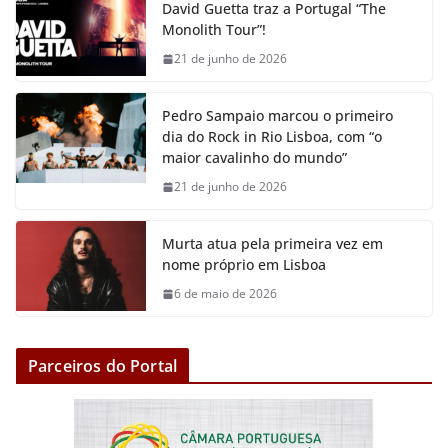
David Guetta traz a Portugal “The
b
t
s
l
e
L
Monolith Tour”!
o
e
A
n
i
21 de junho de 2026
o
r
p
g
n
k
p
e
k
Pedro Sampaio marcou o primeiro
r
dia do Rock in Rio Lisboa, com “o
maior cavalinho do mundo”
21 de junho de 2026
Murta atua pela primeira vez em
nome próprio em Lisboa
6 de maio de 2026
Parceiros do Portal