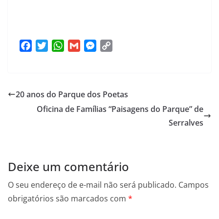
F
T
W
G
M
C
a
w
h
m
e
o
c
i
a
a
s
p
e
t
t
i
s
y
20 anos do Parque dos Poetas
b
t
s
l
e
L
o
e
A
n
i
Oficina de Famílias “Paisagens do Parque” de
o
r
p
g
n
Serralves
k
p
e
k
r
Deixe um comentário
O seu endereço de e-mail não será publicado.
Campos
obrigatórios são marcados com
*