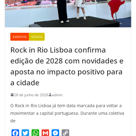
EVENTOS
MÚSICA
Rock in Rio Lisboa confirma
edição de 2028 com novidades e
aposta no impacto positivo para
a cidade
28 de junho de 2026
admin
O Rock in Rio Lisboa já tem data marcada para voltar a
movimentar a capital portuguesa. Durante uma coletiva
de
F
T
W
G
M
C