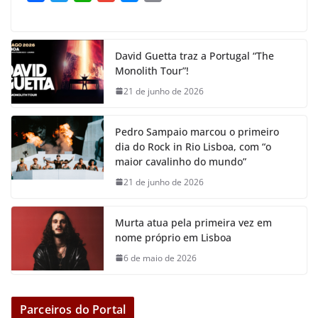
a
w
h
m
e
o
c
i
a
a
s
p
e
t
t
i
s
y
David Guetta traz a Portugal “The
b
t
s
l
e
L
Monolith Tour”!
o
e
A
n
i
21 de junho de 2026
o
r
p
g
n
k
p
e
k
Pedro Sampaio marcou o primeiro
r
dia do Rock in Rio Lisboa, com “o
maior cavalinho do mundo”
21 de junho de 2026
Murta atua pela primeira vez em
nome próprio em Lisboa
6 de maio de 2026
Parceiros do Portal