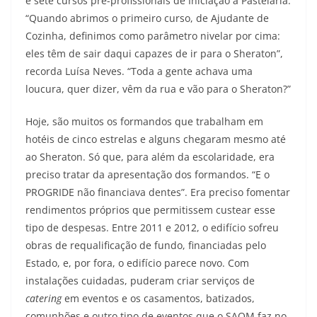
e sete cursos pré-profissionais de Iniciação à Pastelaria.
“Quando abrimos o primeiro curso, de Ajudante de
Cozinha, definimos como parâmetro nivelar por cima:
eles têm de sair daqui capazes de ir para o Sheraton”,
recorda Luísa Neves. “Toda a gente achava uma
loucura, quer dizer, vêm da rua e vão para o Sheraton?”
Hoje, são muitos os formandos que trabalham em
hotéis de cinco estrelas e alguns chegaram mesmo até
ao Sheraton. Só que, para além da escolaridade, era
preciso tratar da apresentação dos formandos. “E o
PROGRIDE não financiava dentes”. Era preciso fomentar
rendimentos próprios que permitissem custear esse
tipo de despesas. Entre 2011 e 2012, o edifício sofreu
obras de requalificação de fundo, financiadas pelo
Estado, e, por fora, o edifício parece novo. Com
instalações cuidadas, puderam criar serviços de
catering
em eventos e os casamentos, batizados,
comunhões e outro tipo de eventos que o SAOM faz no