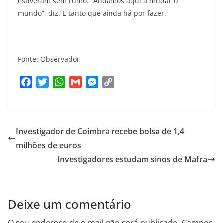
estiveram sem rumo. “Andamos aqui a mudar o
mundo”, diz. E tanto que ainda há por fazer.
Fonte: Observador
F
T
W
G
M
C
a
w
h
m
e
o
c
i
a
a
s
p
e
t
t
i
s
y
Investigador de Coimbra recebe bolsa de 1,4
b
t
s
l
e
L
o
e
A
n
i
milhões de euros
o
r
p
g
n
Investigadores estudam sinos de Mafra
k
p
e
k
r
Deixe um comentário
O seu endereço de e-mail não será publicado.
Campos