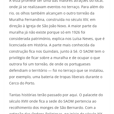
A vista promete ser uma das maiores atrações do local,
onde já se realizavam eventos no terraço. Para além do
rio, os olhos também alcançam o outro torreão da
Muralha Fernandina, construída no século XIV, em
direção à Igreja de São João Novo. A maior parte da
muralha já não existe porque só em 1926 foi
considerada património, explica-nos Luísa Neves, que é
licenciada em História. A parte mais conhecida da
construção fica nos Guindais, junto à Sé. O SAOM tem o
privilégio de ficar sobre a muralha e de ocupar o que
outrora foi um torreão, de onde os portugueses
defendiam o território — foi no terraço que se instalou,
por exemplo, uma bateria de tropas liberais durante o
Cerco do Porto.
Tantas histórias terão passado por aqui. O palacete do
século XVIII onde fica a sede do SAOM pertencia ao
recolhimento dos monges de São Bernardo. Com a
extinção das Ordens Religiosas, no início do século XIX,