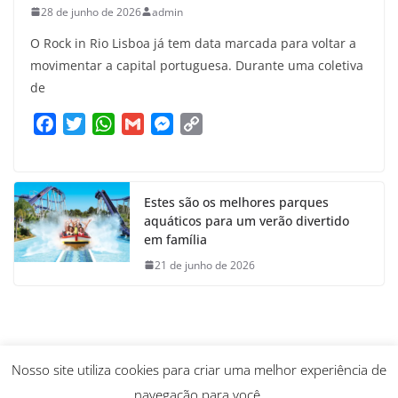
28 de junho de 2026
admin
O Rock in Rio Lisboa já tem data marcada para voltar a
movimentar a capital portuguesa. Durante uma coletiva
de
F
T
W
G
M
C
a
w
h
m
e
o
c
i
a
a
s
p
e
t
t
i
s
y
Estes são os melhores parques
b
t
s
l
e
L
aquáticos para um verão divertido
o
e
A
n
i
em família
o
r
p
g
n
21 de junho de 2026
k
p
e
k
r
Nosso site utiliza cookies para criar uma melhor experiência de
navegação para você.