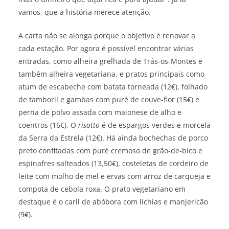
vamos, que a história merece atenção.
A carta não se alonga porque o objetivo é renovar a
cada estação. Por agora é possível encontrar várias
entradas, como alheira grelhada de Trás-os-Montes e
também alheira vegetariana, e pratos principais como
atum de escabeche com batata torneada (12€), folhado
de tamboril e gambas com puré de couve-flor (15€) e
perna de polvo assada com maionese de alho e
coentros (16€). O
risotto
é de espargos verdes e morcela
da Serra da Estrela (12€). Há ainda bochechas de porco
preto confitadas com puré cremoso de grão-de-bico e
espinafres salteados (13,50€), costeletas de cordeiro de
leite com molho de mel e ervas com arroz de carqueja e
compota de cebola roxa. O prato vegetariano em
destaque é o caril de abóbora com líchias e manjericão
(9€).