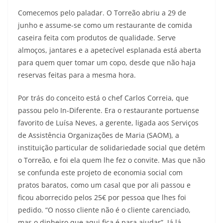
Comecemos pelo paladar. O Torreão abriu a 29 de
junho e assume-se como um restaurante de comida
caseira feita com produtos de qualidade. Serve
almoços, jantares e a apetecível esplanada está aberta
para quem quer tomar um copo, desde que não haja
reservas feitas para a mesma hora.
Por trás do conceito está o chef Carlos Correia, que
passou pelo In-Diferente. Era o restaurante portuense
favorito de Luísa Neves, a gerente, ligada aos Serviços
de Assistência Organizações de Maria (SAOM), a
instituição particular de solidariedade social que detém
o Torreão, e foi ela quem lhe fez o convite. Mas que não
se confunda este projeto de economia social com
pratos baratos, como um casal que por ali passou e
ficou aborrecido pelos 25€ por pessoa que lhes foi
pedido. “O nosso cliente não é o cliente carenciado,
mas o dinheiro que aqui fica é para ajudar”. Já lá