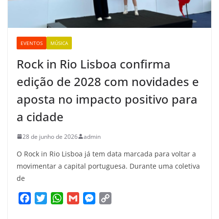
EVENTOS
MÚSICA
Rock in Rio Lisboa confirma
edição de 2028 com novidades e
aposta no impacto positivo para
a cidade
28 de junho de 2026
admin
O Rock in Rio Lisboa já tem data marcada para voltar a
movimentar a capital portuguesa. Durante uma coletiva
de
F
T
W
G
M
C
a
w
h
m
e
o