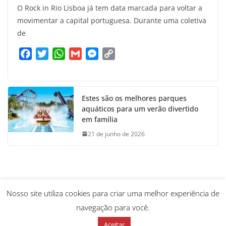
O Rock in Rio Lisboa já tem data marcada para voltar a
movimentar a capital portuguesa. Durante uma coletiva
de
F
T
W
G
M
C
a
w
h
m
e
o
c
i
a
a
s
p
e
t
t
i
s
y
Estes são os melhores parques
b
t
s
l
e
L
aquáticos para um verão divertido
o
e
A
n
i
em família
o
r
p
g
n
21 de junho de 2026
k
p
e
k
r
Nosso site utiliza cookies para criar uma melhor experiência de
navegação para você.
Aceitar