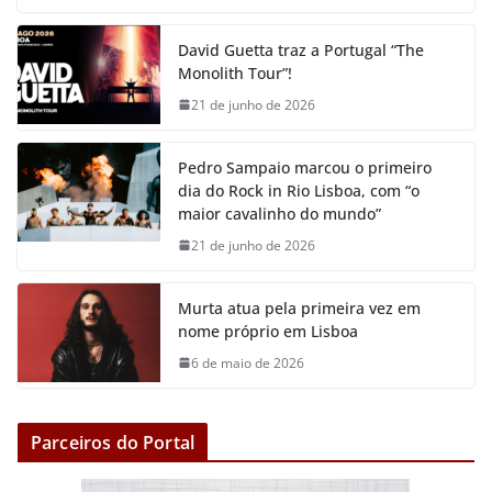
c
i
a
a
s
p
e
t
t
i
s
y
David Guetta traz a Portugal “The
b
t
s
l
e
L
Monolith Tour”!
o
e
A
n
i
21 de junho de 2026
o
r
p
g
n
k
p
e
k
Pedro Sampaio marcou o primeiro
r
dia do Rock in Rio Lisboa, com “o
maior cavalinho do mundo”
21 de junho de 2026
Murta atua pela primeira vez em
nome próprio em Lisboa
6 de maio de 2026
Parceiros do Portal