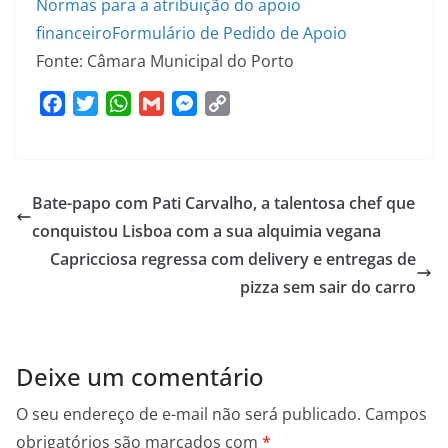
Normas para a atribuição do apoio
financeiro
Formulário de Pedido de Apoio
Fonte: Câmara Municipal do Porto
F
T
W
G
M
C
a
w
h
m
e
o
c
i
a
a
s
p
e
t
t
i
s
y
Bate-papo com Pati Carvalho, a talentosa chef que
b
t
s
l
e
L
o
e
A
n
i
conquistou Lisboa com a sua alquimia vegana
o
r
p
g
n
Capricciosa regressa com delivery e entregas de
k
p
e
k
pizza sem sair do carro
r
Deixe um comentário
O seu endereço de e-mail não será publicado.
Campos
obrigatórios são marcados com
*