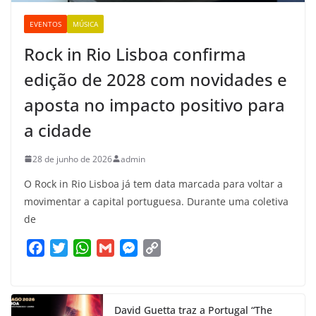
EVENTOS
MÚSICA
Rock in Rio Lisboa confirma
edição de 2028 com novidades e
aposta no impacto positivo para
a cidade
28 de junho de 2026
admin
O Rock in Rio Lisboa já tem data marcada para voltar a
movimentar a capital portuguesa. Durante uma coletiva
de
F
T
W
G
M
C
a
w
h
m
e
o
c
i
a
a
s
p
e
t
t
i
s
y
David Guetta traz a Portugal “The