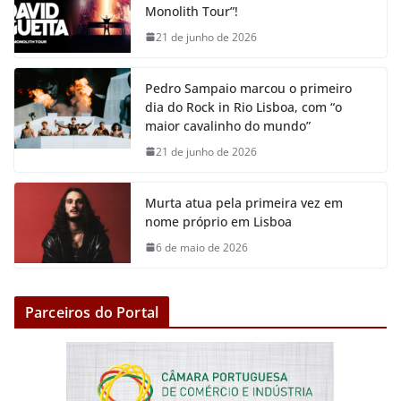
b
t
s
l
e
L
Monolith Tour”!
o
e
A
n
i
21 de junho de 2026
o
r
p
g
n
k
p
e
k
Pedro Sampaio marcou o primeiro
r
dia do Rock in Rio Lisboa, com “o
maior cavalinho do mundo”
21 de junho de 2026
Murta atua pela primeira vez em
nome próprio em Lisboa
6 de maio de 2026
Parceiros do Portal