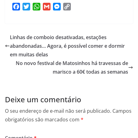
F
T
W
G
M
C
a
w
h
m
e
o
c
i
a
a
s
p
e
t
t
i
s
y
Linhas de comboio desativadas, estações
b
t
s
l
e
L
o
e
A
n
i
abandonadas… Agora, é possível comer e dormir
o
r
p
g
n
em muitas delas
k
p
e
k
No novo festival de Matosinhos há travessas de
r
marisco a 60€ todas as semanas
Deixe um comentário
O seu endereço de e-mail não será publicado.
Campos
obrigatórios são marcados com
*