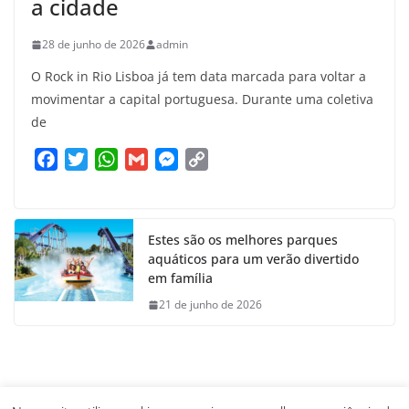
a cidade
28 de junho de 2026
admin
O Rock in Rio Lisboa já tem data marcada para voltar a
movimentar a capital portuguesa. Durante uma coletiva
de
F
T
W
G
M
C
a
w
h
m
e
o
c
i
a
a
s
p
e
t
t
i
s
y
Estes são os melhores parques
b
t
s
l
e
L
aquáticos para um verão divertido
o
e
A
n
i
em família
o
r
p
g
n
21 de junho de 2026
k
p
e
k
r