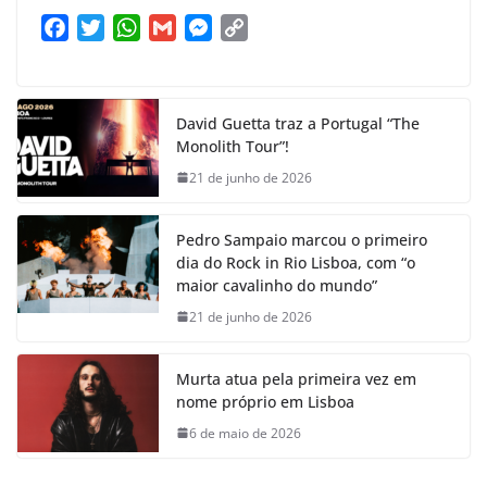
F
T
W
G
M
C
a
w
h
m
e
o
c
i
a
a
s
p
e
t
t
i
s
y
David Guetta traz a Portugal “The
b
t
s
l
e
L
Monolith Tour”!
o
e
A
n
i
21 de junho de 2026
o
r
p
g
n
k
p
e
k
Pedro Sampaio marcou o primeiro
r
dia do Rock in Rio Lisboa, com “o
maior cavalinho do mundo”
21 de junho de 2026
Murta atua pela primeira vez em
nome próprio em Lisboa
6 de maio de 2026