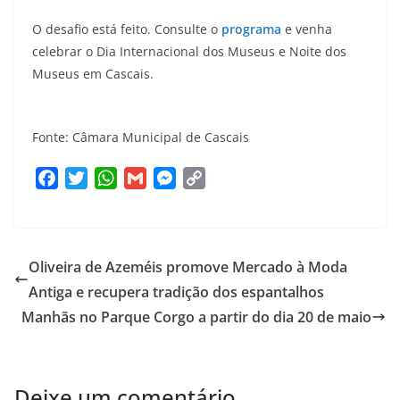
O desafio está feito. Consulte o
programa
e venha
celebrar o Dia Internacional dos Museus e Noite dos
Museus em Cascais.
Fonte: Câmara Municipal de Cascais
F
T
W
G
M
C
a
w
h
m
e
o
c
i
a
a
s
p
e
t
t
i
s
y
Oliveira de Azeméis promove Mercado à Moda
b
t
s
l
e
L
o
e
A
n
i
Antiga e recupera tradição dos espantalhos
o
r
p
g
n
Manhãs no Parque Corgo a partir do dia 20 de maio
k
p
e
k
r
Deixe um comentário