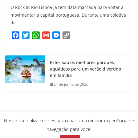
O Rock in Rio Lisboa já tem data marcada para voltar a
movimentar a capital portuguesa. Durante uma coletiva
de
F
T
W
G
M
C
a
w
h
m
e
o
c
i
a
a
s
p
e
t
t
i
s
y
Estes são os melhores parques
b
t
s
l
e
L
aquáticos para um verão divertido
o
e
A
n
i
em família
o
r
p
g
n
21 de junho de 2026
k
p
e
k
r
Nosso site utiliza cookies para criar uma melhor experiência de
navegação para você.