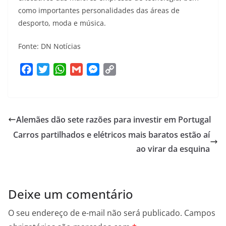
como importantes personalidades das áreas de
desporto, moda e música.
Fonte: DN Notícias
F
T
W
G
M
C
a
w
h
m
e
o
c
i
a
a
s
p
e
t
t
i
s
y
Alemães dão sete razões para investir em Portugal
b
t
s
l
e
L
o
e
A
n
i
Carros partilhados e elétricos mais baratos estão aí
o
r
p
g
n
ao virar da esquina
k
p
e
k
r
Deixe um comentário
O seu endereço de e-mail não será publicado.
Campos