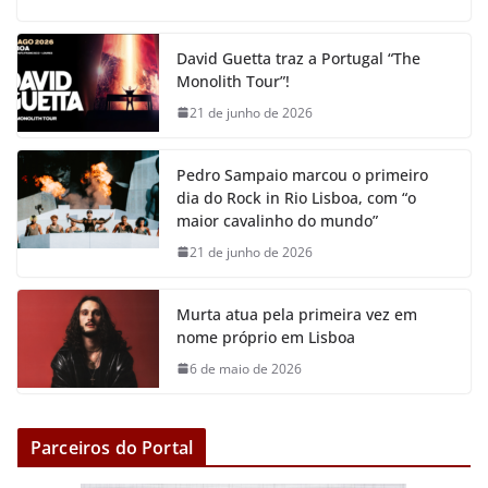
c
i
a
a
s
p
e
t
t
i
s
y
David Guetta traz a Portugal “The
b
t
s
l
e
L
Monolith Tour”!
o
e
A
n
i
21 de junho de 2026
o
r
p
g
n
k
p
e
k
Pedro Sampaio marcou o primeiro
r
dia do Rock in Rio Lisboa, com “o
maior cavalinho do mundo”
21 de junho de 2026
Murta atua pela primeira vez em
nome próprio em Lisboa
6 de maio de 2026
Parceiros do Portal