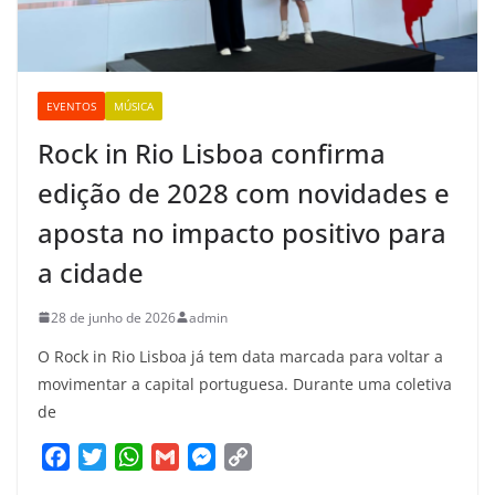
EVENTOS
MÚSICA
Rock in Rio Lisboa confirma
edição de 2028 com novidades e
aposta no impacto positivo para
a cidade
28 de junho de 2026
admin
O Rock in Rio Lisboa já tem data marcada para voltar a
movimentar a capital portuguesa. Durante uma coletiva
de
F
T
W
G
M
C
a
w
h
m
e
o