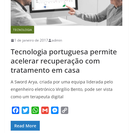
TECNOLOGIA
1 de janeiro de 2017
admin
Tecnologia portuguesa permite
acelerar recuperação com
tratamento em casa
A Sword Arya, criada por uma equipa liderada pelo
engenheiro eletrónico Virgílio Bento, pode ser vista
como um terapeuta digital
F
T
W
G
M
C
a
w
h
m
e
o
c
i
a
a
s
p
Read More
e
t
t
i
s
y