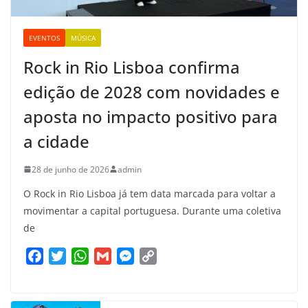
EVENTOS
MÚSICA
Rock in Rio Lisboa confirma
edição de 2028 com novidades e
aposta no impacto positivo para
a cidade
28 de junho de 2026
admin
O Rock in Rio Lisboa já tem data marcada para voltar a
movimentar a capital portuguesa. Durante uma coletiva
de
F
T
W
G
M
C
a
w
h
m
e
o
c
i
a
a
s
p
e
t
t
i
s
y