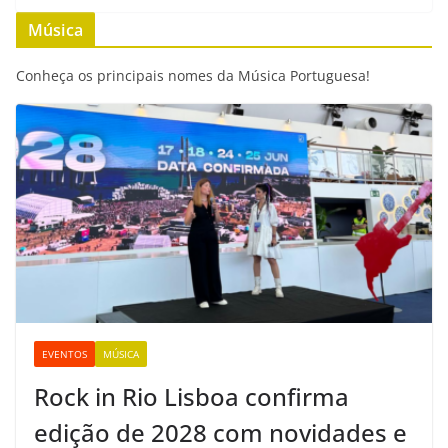
b
t
s
l
e
L
Música
o
e
A
n
i
o
r
p
g
n
Conheça os principais nomes da Música Portuguesa!
k
p
e
k
r
EVENTOS
MÚSICA
Rock in Rio Lisboa confirma
edição de 2028 com novidades e