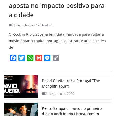
aposta no impacto positivo para
a cidade
28 de junho de 2026
admin
O Rock in Rio Lisboa já tem data marcada para voltar a
movimentar a capital portuguesa. Durante uma coletiva
de
F
T
W
G
M
C
a
w
h
m
e
o
c
i
a
a
s
p
e
t
t
i
s
y
David Guetta traz a Portugal “The
b
t
s
l
e
L
Monolith Tour”!
o
e
A
n
i
21 de junho de 2026
o
r
p
g
n
k
p
e
k
Pedro Sampaio marcou o primeiro
r
dia do Rock in Rio Lisboa, com “o