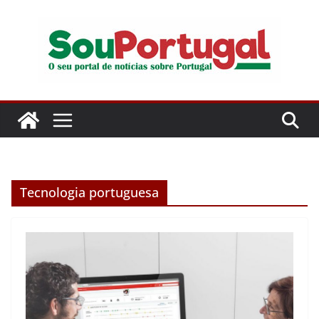
Pular
para
o
conteúdo
Tecnologia portuguesa