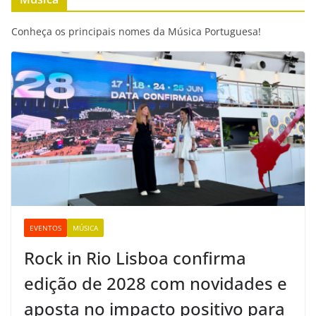
o
e
A
n
i
o
r
p
g
n
Conheça os principais nomes da Música Portuguesa!
k
p
e
k
r
EVENTOS
MÚSICA
Rock in Rio Lisboa confirma
edição de 2028 com novidades e
aposta no impacto positivo para