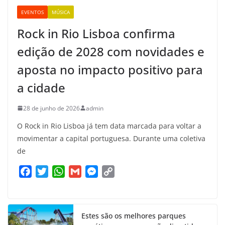
EVENTOS
MÚSICA
Rock in Rio Lisboa confirma
edição de 2028 com novidades e
aposta no impacto positivo para
a cidade
28 de junho de 2026
admin
O Rock in Rio Lisboa já tem data marcada para voltar a
movimentar a capital portuguesa. Durante uma coletiva
de
F
T
W
G
M
C
a
w
h
m
e
o
c
i
a
a
s
p
e
t
t
i
s
y
Estes são os melhores parques
b
t
s
l
e
L