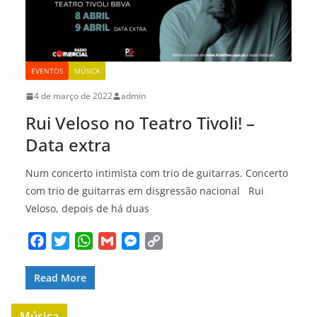
EVENTOS
MÚSICA
4 de março de 2022
admin
Rui Veloso no Teatro Tivoli! –
Data extra
Num concerto intimista com trio de guitarras. Concerto
com trio de guitarras em disgressão nacional Rui
Veloso, depois de há duas
F
T
W
G
M
C
a
w
h
m
e
o
c
i
a
a
s
p
Read More
e
t
t
i
s
y
b
t
s
l
e
L
Música