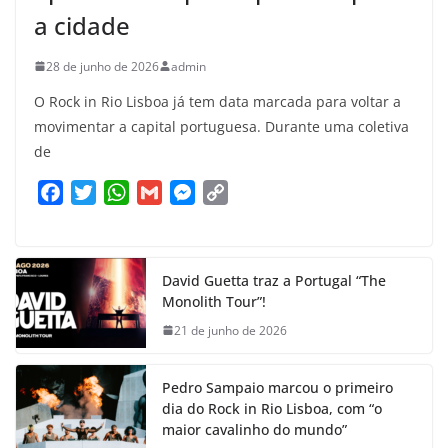
a cidade
28 de junho de 2026
admin
O Rock in Rio Lisboa já tem data marcada para voltar a
movimentar a capital portuguesa. Durante uma coletiva
de
F
T
W
G
M
C
a
w
h
m
e
o
c
i
a
a
s
p
e
t
t
i
s
y
David Guetta traz a Portugal “The
b
t
s
l
e
L
Monolith Tour”!
o
e
A
n
i
21 de junho de 2026
o
r
p
g
n
k
p
e
k
Pedro Sampaio marcou o primeiro
r
dia do Rock in Rio Lisboa, com “o
maior cavalinho do mundo”