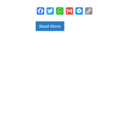
F
T
W
G
M
C
a
w
h
m
e
o
c
i
a
a
s
p
Read More
e
t
t
i
s
y
b
t
s
l
e
L
o
e
A
n
i
o
r
p
g
n
k
p
e
k
r