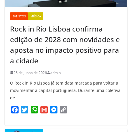
EVENTOS
MÚSICA
Rock in Rio Lisboa confirma
edição de 2028 com novidades e
aposta no impacto positivo para
a cidade
28 de junho de 2026
admin
O Rock in Rio Lisboa já tem data marcada para voltar a
movimentar a capital portuguesa. Durante uma coletiva
de
F
T
W
G
M
C
a
w
h
m
e
o
c
i
a
a
s
p
e
t
t
i
s
y