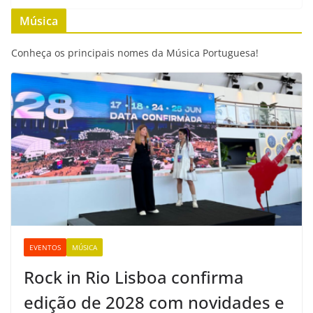
b
t
s
l
e
L
Música
o
e
A
n
i
o
r
p
g
n
Conheça os principais nomes da Música Portuguesa!
k
p
e
k
r
EVENTOS
MÚSICA
Rock in Rio Lisboa confirma
edição de 2028 com novidades e