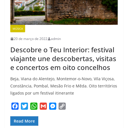
MÚSICA
20 de março de 2022
admin
Descobre o Teu Interior: festival
viajante une descobertas, visitas
e concertos em oito concelhos
Beja, Viana do Alentejo, Montemor-o-Novo, Vila Viçosa,
Constância, Pombal, Mesão Frio e Mêda. Oito territórios
ligados por um festival itinerante
F
T
W
G
M
C
a
w
h
m
e
o
c
i
a
a
s
p
Read More
e
t
t
i
s
y