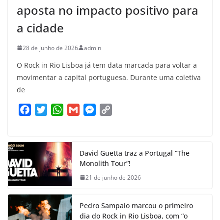
aposta no impacto positivo para
a cidade
28 de junho de 2026
admin
O Rock in Rio Lisboa já tem data marcada para voltar a
movimentar a capital portuguesa. Durante uma coletiva
de
F
T
W
G
M
C
a
w
h
m
e
o
c
i
a
a
s
p
e
t
t
i
s
y
David Guetta traz a Portugal “The
b
t
s
l
e
L
Monolith Tour”!
o
e
A
n
i
21 de junho de 2026
o
r
p
g
n
k
p
e
k
Pedro Sampaio marcou o primeiro
r
dia do Rock in Rio Lisboa, com “o