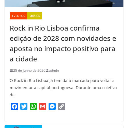
EVENTOS
MÚSICA
Rock in Rio Lisboa confirma
edição de 2028 com novidades e
aposta no impacto positivo para
a cidade
28 de junho de 2026
admin
O Rock in Rio Lisboa já tem data marcada para voltar a
movimentar a capital portuguesa. Durante uma coletiva
de
F
T
W
G
M
C
a
w
h
m
e
o
c
i
a
a
s
p
e
t
t
i
s
y