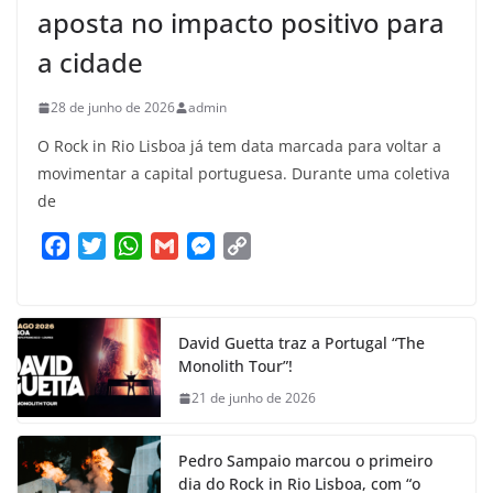
aposta no impacto positivo para
a cidade
28 de junho de 2026
admin
O Rock in Rio Lisboa já tem data marcada para voltar a
movimentar a capital portuguesa. Durante uma coletiva
de
F
T
W
G
M
C
a
w
h
m
e
o
c
i
a
a
s
p
e
t
t
i
s
y
David Guetta traz a Portugal “The
b
t
s
l
e
L
Monolith Tour”!
o
e
A
n
i
21 de junho de 2026
o
r
p
g
n
k
p
e
k
Pedro Sampaio marcou o primeiro
r
dia do Rock in Rio Lisboa, com “o