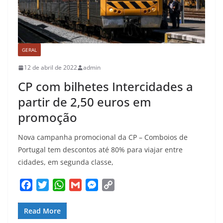
GERAL
12 de abril de 2022
admin
CP com bilhetes Intercidades a
partir de 2,50 euros em
promoção
Nova campanha promocional da CP – Comboios de
Portugal tem descontos até 80% para viajar entre
cidades, em segunda classe,
F
T
W
G
M
C
a
w
h
m
e
o
c
i
a
a
s
p
Read More
e
t
t
i
s
y