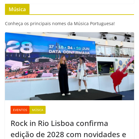
b
t
s
l
e
L
Música
o
e
A
n
i
o
r
p
g
n
Conheça os principais nomes da Música Portuguesa!
k
p
e
k
r
EVENTOS
MÚSICA
Rock in Rio Lisboa confirma
edição de 2028 com novidades e