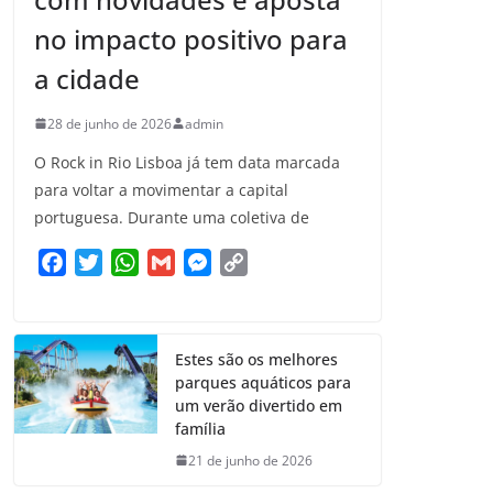
no impacto positivo para
a cidade
28 de junho de 2026
admin
O Rock in Rio Lisboa já tem data marcada
para voltar a movimentar a capital
portuguesa. Durante uma coletiva de
F
T
W
G
M
C
a
w
h
m
e
o
c
i
a
a
s
p
e
t
t
i
s
y
Estes são os melhores
b
t
s
l
e
L
parques aquáticos para
o
e
A
n
i
um verão divertido em
o
r
p
g
n
família
k
p
e
k
21 de junho de 2026
r