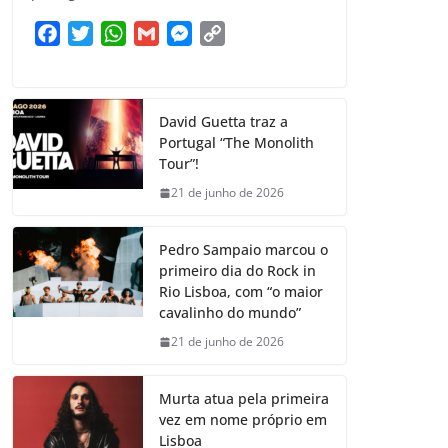
F
T
W
G
M
C
a
w
h
m
e
o
c
i
a
a
s
p
e
t
t
i
s
y
David Guetta traz a
b
t
s
l
e
L
Portugal “The Monolith
o
e
A
n
i
Tour”!
o
r
p
g
n
21 de junho de 2026
k
p
e
k
r
Pedro Sampaio marcou o
primeiro dia do Rock in
Rio Lisboa, com “o maior
cavalinho do mundo”
21 de junho de 2026
Murta atua pela primeira
vez em nome próprio em
Lisboa