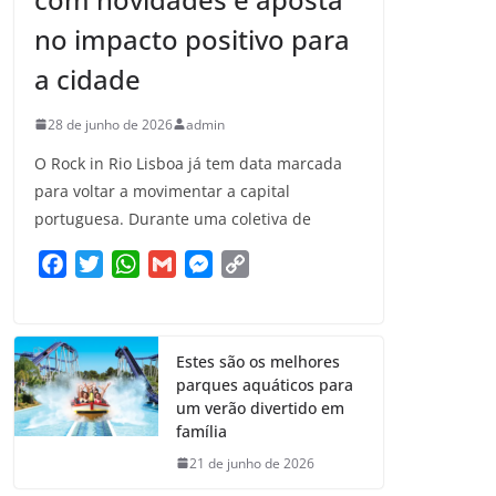
no impacto positivo para
a cidade
28 de junho de 2026
admin
O Rock in Rio Lisboa já tem data marcada
para voltar a movimentar a capital
portuguesa. Durante uma coletiva de
F
T
W
G
M
C
a
w
h
m
e
o
c
i
a
a
s
p
e
t
t
i
s
y
Estes são os melhores
b
t
s
l
e
L
parques aquáticos para
o
e
A
n
i
um verão divertido em
o
r
p
g
n
família
k
p
e
k
21 de junho de 2026
r