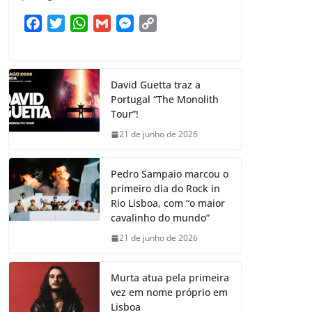
F
T
W
G
M
C
a
w
h
m
e
o
c
i
a
a
s
p
e
t
t
i
s
y
David Guetta traz a
b
t
s
l
e
L
Portugal “The Monolith
o
e
A
n
i
Tour”!
o
r
p
g
n
21 de junho de 2026
k
p
e
k
r
Pedro Sampaio marcou o
primeiro dia do Rock in
Rio Lisboa, com “o maior
cavalinho do mundo”
21 de junho de 2026
Murta atua pela primeira
vez em nome próprio em
Lisboa