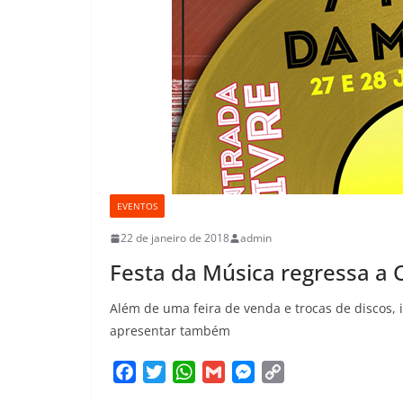
EVENTOS
22 de janeiro de 2018
admin
Festa da Música regressa a 
Além de uma feira de venda e trocas de discos, i
apresentar também
F
T
W
G
M
C
a
w
h
m
e
o