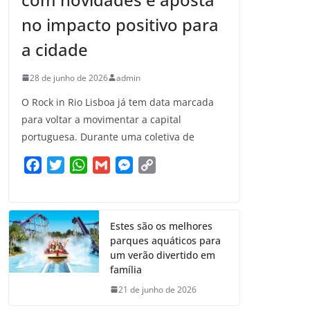
no impacto positivo para
a cidade
28 de junho de 2026
admin
O Rock in Rio Lisboa já tem data marcada
para voltar a movimentar a capital
portuguesa. Durante uma coletiva de
F
T
W
G
M
C
a
w
h
m
e
o
c
i
a
a
s
p
e
t
t
i
s
y
Estes são os melhores
b
t
s
l
e
L
parques aquáticos para
o
e
A
n
i
um verão divertido em
o
r
p
g
n
família
k
p
e
k
21 de junho de 2026
r