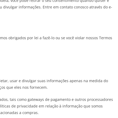
deia, você pode retirar o seu consentimento quando quiser e
u divulgar informações. Entre em contato conosco através do e-
os obrigados por lei a fazê-lo ou se você violar nossos Termos
oletar, usar e divulgar suas informações apenas na medida do
iços que eles nos fornecem.
izados, tais como gateways de pagamento e outros processadores
líticas de privacidade em relação à informação que somos
elacionadas a compras.