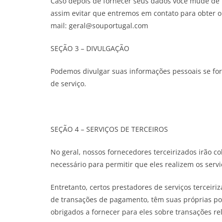
Caso depois de fornecer seus dados você mude de i
assim evitar que entremos em contato para obter o
mail: geral@souportugal.com
SEÇÃO 3 – DIVULGAÇÃO
Podemos divulgar suas informações pessoais se form
de serviço.
SEÇÃO 4 – SERVIÇOS DE TERCEIROS
No geral, nossos fornecedores terceirizados irão c
necessário para permitir que eles realizem os serv
Entretanto, certos prestadores de serviços terceir
de transações de pagamento, têm suas próprias po
obrigados a fornecer para eles sobre transações r