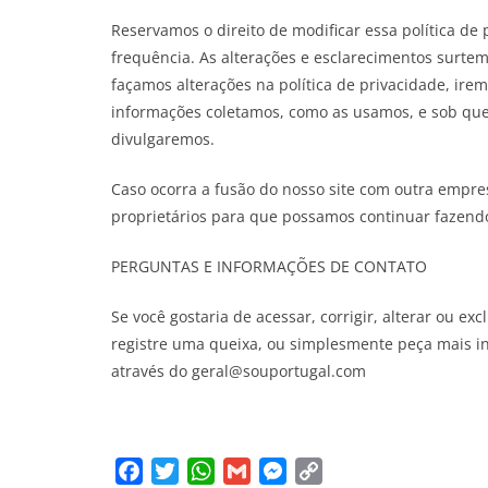
Reservamos o direito de modificar essa política de
frequência. As alterações e esclarecimentos surte
façamos alterações na política de privacidade, irem
informações coletamos, como as usamos, e sob que c
divulgaremos.
Caso ocorra a fusão do nosso site com outra empre
proprietários para que possamos continuar fazend
PERGUNTAS E INFORMAÇÕES DE CONTATO
Se você gostaria de acessar, corrigir, alterar ou e
registre uma queixa, ou simplesmente peça mais inf
através do geral@souportugal.com
F
T
W
G
M
C