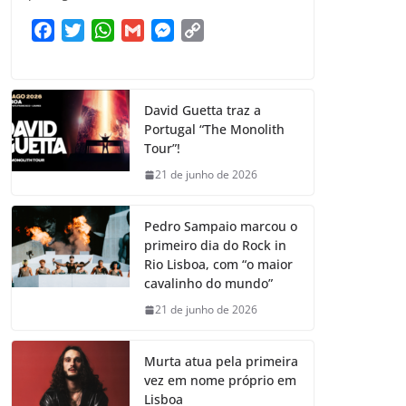
F
T
W
G
M
C
a
w
h
m
e
o
c
i
a
a
s
p
e
t
t
i
s
y
David Guetta traz a
b
t
s
l
e
L
Portugal “The Monolith
o
e
A
n
i
Tour”!
o
r
p
g
n
21 de junho de 2026
k
p
e
k
r
Pedro Sampaio marcou o
primeiro dia do Rock in
Rio Lisboa, com “o maior
cavalinho do mundo”
21 de junho de 2026
Murta atua pela primeira
vez em nome próprio em
Lisboa